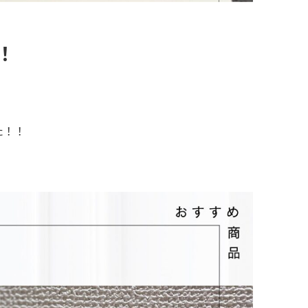
！
た！！