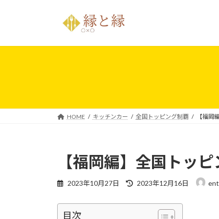
コ
ナ
ン
ビ
テ
ゲ
ン
ー
ツ
シ
へ
ョ
ス
ン
キ
に
ッ
移
プ
動
HOME
キッチンカー
全国トッピング制覇
【福岡
【福岡編】全国トッピ
最
2023年10月27日
2023年12月16日
en
終
更
新
目次