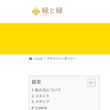
コ
ナ
ン
ビ
テ
ゲ
ン
ー
ツ
シ
へ
ョ
ス
ン
キ
に
ッ
移
プ
動
HOME
プライバシーポリシー
目次
私たちについて
コメント
メディア
Cookie