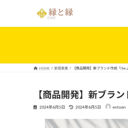
コ
ナ
ン
ビ
テ
ゲ
ン
ー
ツ
シ
へ
ョ
ス
ン
キ
に
ッ
移
プ
動
HOME
新規事業
【商品開発】新ブランド作成「I be,
【商品開発】新ブランド作
最
2024年6月5日
2024年6月5日
entoen
終
更
新