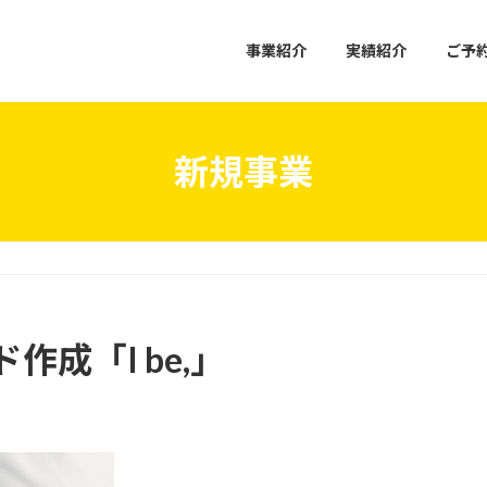
事業紹介
実績紹介
ご予
新規事業
」
成「I be,」